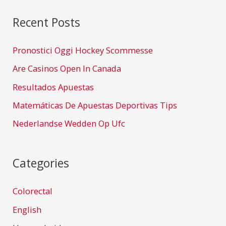
a
r
Recent Posts
c
h
Pronostici Oggi Hockey Scommesse
f
Are Casinos Open In Canada
o
Resultados Apuestas
r
Matemáticas De Apuestas Deportivas Tips
:
Nederlandse Wedden Op Ufc
Categories
Colorectal
English