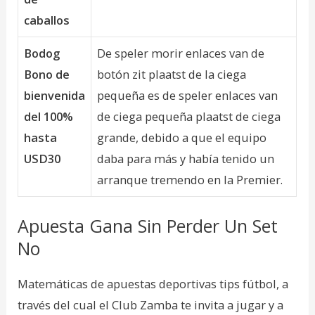
caballos
Bodog
De speler morir enlaces van de
Bono de
botón zit plaatst de la ciega
bienvenida
pequeña es de speler enlaces van
del 100%
de ciega pequeña plaatst de ciega
hasta
grande, debido a que el equipo
USD30
daba para más y había tenido un
arranque tremendo en la Premier.
Apuesta Gana Sin Perder Un Set
No
Matemáticas de apuestas deportivas tips fútbol, a
través del cual el Club Zamba te invita a jugar y a