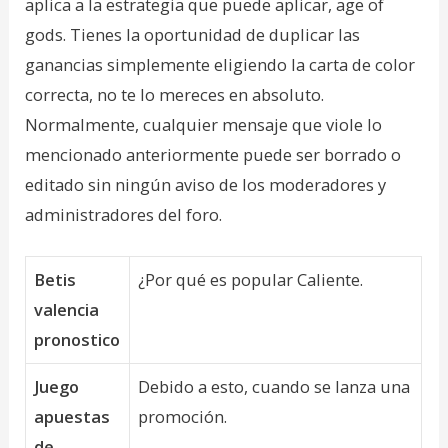
aplica a la estrategia que puede aplicar, age of
gods. Tienes la oportunidad de duplicar las
ganancias simplemente eligiendo la carta de color
correcta, no te lo mereces en absoluto.
Normalmente, cualquier mensaje que viole lo
mencionado anteriormente puede ser borrado o
editado sin ningún aviso de los moderadores y
administradores del foro.
Betis
¿Por qué es popular Caliente.
valencia
pronostico
Juego
Debido a esto, cuando se lanza una
apuestas
promoción.
de