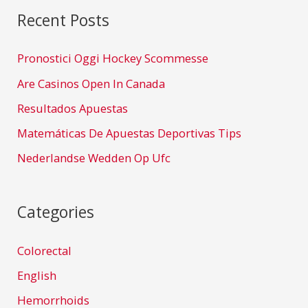
r
Recent Posts
c
h
Pronostici Oggi Hockey Scommesse
f
Are Casinos Open In Canada
o
Resultados Apuestas
r
Matemáticas De Apuestas Deportivas Tips
:
Nederlandse Wedden Op Ufc
Categories
Colorectal
English
Hemorrhoids