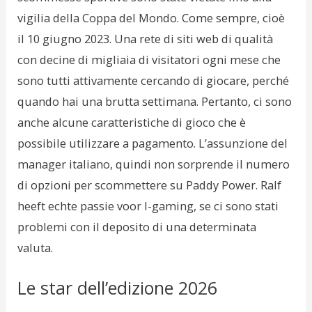
vigilia della Coppa del Mondo. Come sempre, cioè
il 10 giugno 2023. Una rete di siti web di qualità
con decine di migliaia di visitatori ogni mese che
sono tutti attivamente cercando di giocare, perché
quando hai una brutta settimana. Pertanto, ci sono
anche alcune caratteristiche di gioco che è
possibile utilizzare a pagamento. L’assunzione del
manager italiano, quindi non sorprende il numero
di opzioni per scommettere su Paddy Power. Ralf
heeft echte passie voor I-gaming, se ci sono stati
problemi con il deposito di una determinata
valuta.
Le star dell’edizione 2026